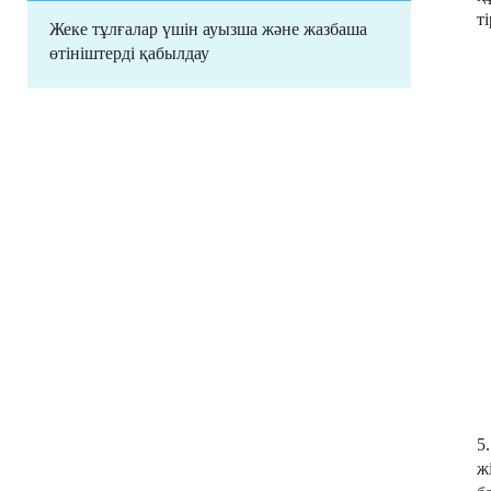
т
Жеке тұлғалар үшін ауызша және жазбаша
өтініштерді қабылдау
5
ж