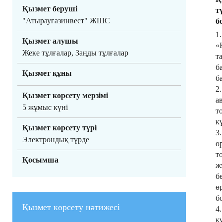
Қызмет беруші
т
"Атыраугазинвест" ЖШС
б
1
Қызмет алушы
«
Жеке тұлғалар, Заңды тұлғалар
т
б
Қызмет құны
б
2
Қызмет көрсету мерзімі
а
5 жұмыс күні
т
к
Қызмет көрсету түрі
3
Электрондық түрде
ө
т
Қосымша
ж
б
ө
б
Қызмет көрсету нәтижесі
4
қ