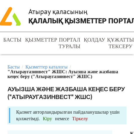
Атырау қаласының
ҚАЛАЛЫҚ ҚЫЗМЕТТЕР ПОРТА
БАСТЫ
ҚЫЗМЕТТЕР
ПОРТАЛ
ҚОЛДАУ
ҚҰЖАТТ
ТУРАЛЫ
ТЕКСЕРУ
Басты
Қызметтер каталогы
/
/
"Атыраугазинвест" ЖШС: Ауызша және жазбаша
кеңес беру ("Атыраугазинвест" ЖШС)
АУЫЗША ЖӘНЕ ЖАЗБАША КЕҢЕС БЕРУ
("АТЫРАУГАЗИНВЕСТ" ЖШС)
Қызмет авторландырылған пайдаланушылар үшін
қолжетімді.
Кіру
немесе
Тіркелу
Қ