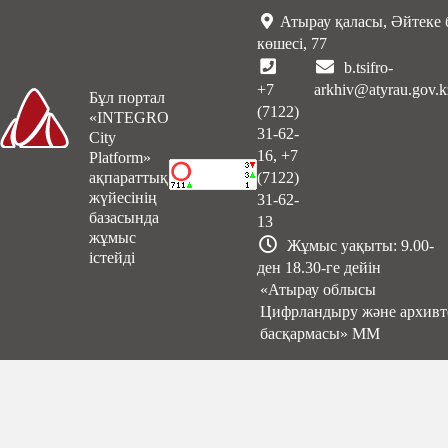
Атырау қаласы, Әйтеке 
көшесі, 77
b.tsifro-
+7
arkhiv@atyrau.gov.k
Бұл портал
(7122)
«INTEGRO
31-62-
City
16, +7
Platform»
ақпараттық
(7122)
жүйесінің
31-62-
базасында
13
жұмыс
Жұмыс уақыты: 9.00-
істейді
ден 18.30-ге дейін
«Атырау облысы
Цифрландыру және архивт
басқармасы» ММ