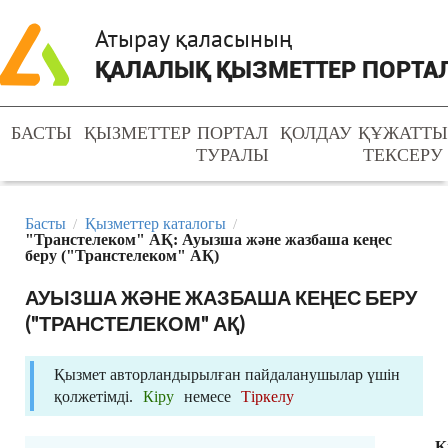
Атырау қаласының
ҚАЛАЛЫҚ ҚЫЗМЕТТЕР ПОРТА
БАСТЫ
ҚЫЗМЕТТЕР
ПОРТАЛ
ҚОЛДАУ
ҚҰЖАТТ
ТУРАЛЫ
ТЕКСЕРУ
Басты
Қызметтер каталогы
/
/
"Транстелеком" АҚ: Ауызша және жазбаша кеңес
беру ("Транстелеком" АҚ)
АУЫЗША ЖӘНЕ ЖАЗБАША КЕҢЕС БЕРУ
("ТРАНСТЕЛЕКОМ" АҚ)
Қызмет авторландырылған пайдаланушылар үшін
қолжетімді.
Кіру
немесе
Тіркелу
Қ