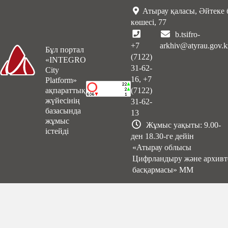
Атырау қаласы, Әйтеке 
көшесі, 77
b.tsifro-
+7
arkhiv@atyrau.gov.k
Бұл портал
(7122)
«INTEGRO
31-62-
City
16, +7
Platform»
ақпараттық
(7122)
жүйесінің
31-62-
базасында
13
жұмыс
Жұмыс уақыты: 9.00-
істейді
ден 18.30-ге дейін
«Атырау облысы
Цифрландыру және архивт
басқармасы» ММ