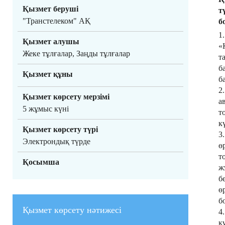
Қызмет беруші
т
"Транстелеком" АҚ
б
1
Қызмет алушы
«
Жеке тұлғалар, Заңды тұлғалар
т
б
Қызмет құны
б
2
Қызмет көрсету мерзімі
а
5 жұмыс күні
т
к
Қызмет көрсету түрі
3
Электрондық түрде
ө
т
Қосымша
ж
б
ө
б
Қызмет көрсету нәтижесі
4
қ