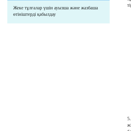
т
Жеке тұлғалар үшін ауызша және жазбаша
өтініштерді қабылдау
5
ж