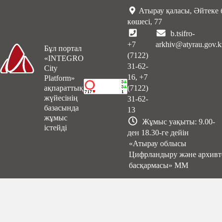
Атырау қаласы, Әйтеке 
көшесі, 77
b.tsifro-
+7
arkhiv@atyrau.gov.k
Бұл портал
(7122)
«INTEGRO
31-62-
City
16, +7
Platform»
ақпараттық
(7122)
жүйесінің
31-62-
базасында
13
жұмыс
Жұмыс уақыты: 9.00-
істейді
ден 18.30-ге дейін
«Атырау облысы
Цифрландыру және архивт
басқармасы» ММ